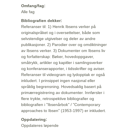
Omfang/fag:
Alle fag
Bibliografien dekker:
Referanser til: 1) Henrik Ibsens verker på
originalspråket og i oversettelser, både som
selvstendige utgivelser og deler av andre
publikasjoner. 2) Parodier over og omdiktninger
av Ibsens verker. 3) Dokumenter om Ibsens liv
og forfatterskap: Bøker, hovedoppgaver,
småtrykk, artikler og kapitler i samlingsverker
og konferanserapporter, i tidsskrifter og aviser.
Referanser til videogram og lydopptak er også
inkludert. I prinsippet ingen nasjonal eller
språklig begrensning. Hovedsaklig basert på
primærregistrering av dokumenter. Innførsler i
flere trykte, retrospektive bibliografier og
bibliografien i "Ibsenårbok" / "Contemporary
approaches to Ibsen" (1953-1997) er inkludert.
Oppdatering:
Oppdateres løpende