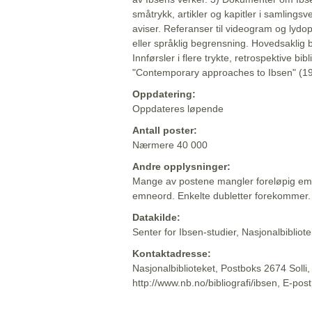
småtrykk, artikler og kapitler i samlingsv
aviser. Referanser til videogram og lydop
eller språklig begrensning. Hovedsaklig 
Innførsler i flere trykte, retrospektive bib
"Contemporary approaches to Ibsen" (19
Oppdatering:
Oppdateres løpende
Antall poster:
Nærmere 40 000
Andre opplysninger:
Mange av postene mangler foreløpig emn
emneord. Enkelte dubletter forekommer.
Datakilde:
Senter for Ibsen-studier, Nasjonalbiblio
Kontaktadresse:
Nasjonalbiblioteket, Postboks 2674 Solli
http://www.nb.no/bibliografi/ibsen, E-pos
Beskrivelsen sist oppdatert: 2022-06-20