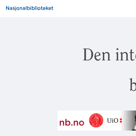
Den int
b