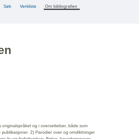
Søk
Verkliste
Om bibliografien
ien
å originalspråket og i oversettelser, både som
e publikasjoner. 2) Parodier over og omdiktninger
ns liv og forfatterskap: Bøker, hovedoppgaver,