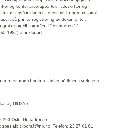
erker og konferanserapporter, i tidsskrifter og
ptak er også inkludert. I prinsippet ingen nasjonal
basert på primærregistrering av dokumenter.
liografier og bibliografien i "Ibsenårbok" /
53-1997) er inkludert.
eord og noen har kun tittelen på Ibsens verk som
teket og BIBSYS
, 0203 Oslo, Nettadresse:
t: spesialbibliografi@nb.no, Telefon: 23 27 61 01
 09:45:34