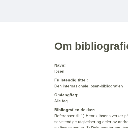
Om bibliograf
Navn:
Ibsen
Fullstendig tittel:
Den internasjonale Ibsen-bibliografien
Omfang/fag:
Alle fag
Bibliografien dekker:
Referanser til: 1) Henrik Ibsens verker p
selvstendige utgivelser og deler av andr
av Ibsens verker. 3) Dokumenter om Ibse