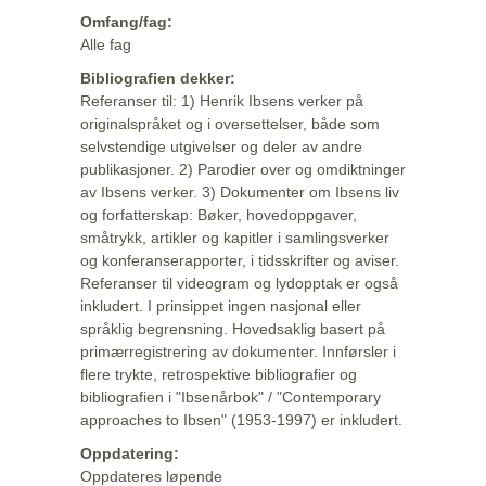
Omfang/fag:
Alle fag
Bibliografien dekker:
Referanser til: 1) Henrik Ibsens verker på
originalspråket og i oversettelser, både som
selvstendige utgivelser og deler av andre
publikasjoner. 2) Parodier over og omdiktninger
av Ibsens verker. 3) Dokumenter om Ibsens liv
og forfatterskap: Bøker, hovedoppgaver,
småtrykk, artikler og kapitler i samlingsverker
og konferanserapporter, i tidsskrifter og aviser.
Referanser til videogram og lydopptak er også
inkludert. I prinsippet ingen nasjonal eller
språklig begrensning. Hovedsaklig basert på
primærregistrering av dokumenter. Innførsler i
flere trykte, retrospektive bibliografier og
bibliografien i "Ibsenårbok" / "Contemporary
approaches to Ibsen" (1953-1997) er inkludert.
Oppdatering:
Oppdateres løpende