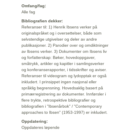
Omfang/fag:
Alle fag
Bibliografien dekker:
Referanser til: 1) Henrik Ibsens verker på
originalspråket og i oversettelser, både som
selvstendige utgivelser og deler av andre
publikasjoner. 2) Parodier over og omdiktninger
av Ibsens verker. 3) Dokumenter om Ibsens liv
og forfatterskap: Bøker, hovedoppgaver,
småtrykk, artikler og kapitler i samlingsverker
og konferanserapporter, i tidsskrifter og aviser.
Referanser til videogram og lydopptak er også
inkludert. I prinsippet ingen nasjonal eller
språklig begrensning. Hovedsaklig basert på
primærregistrering av dokumenter. Innførsler i
flere trykte, retrospektive bibliografier og
bibliografien i "Ibsenårbok" / "Contemporary
approaches to Ibsen" (1953-1997) er inkludert.
Oppdatering:
Oppdateres løpende