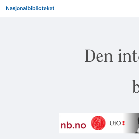
Den int
b