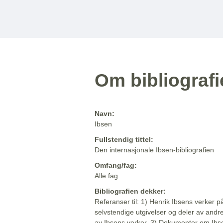
Om bibliograf
Navn:
Ibsen
Fullstendig tittel:
Den internasjonale Ibsen-bibliografien
Omfang/fag:
Alle fag
Bibliografien dekker:
Referanser til: 1) Henrik Ibsens verker p
selvstendige utgivelser og deler av andr
av Ibsens verker. 3) Dokumenter om Ibse