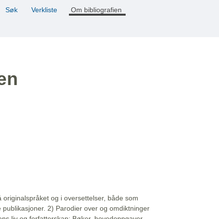
Søk
Verkliste
Om bibliografien
ien
å originalspråket og i oversettelser, både som
e publikasjoner. 2) Parodier over og omdiktninger
ns liv og forfatterskap: Bøker, hovedoppgaver,