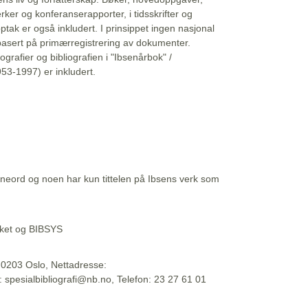
erker og konferanserapporter, i tidsskrifter og
ptak er også inkludert. I prinsippet ingen nasjonal
basert på primærregistrering av dokumenter.
liografier og bibliografien i "Ibsenårbok" /
53-1997) er inkludert.
eord og noen har kun tittelen på Ibsens verk som
teket og BIBSYS
, 0203 Oslo, Nettadresse:
t: spesialbibliografi@nb.no, Telefon: 23 27 61 01
 09:45:34