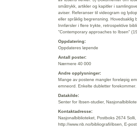
småtrykk, artikler og kapitler i samlingsv
aviser. Referanser til videogram og lydop
eller språklig begrensning. Hovedsaklig 
Innførsler i flere trykte, retrospektive bib
"Contemporary approaches to Ibsen" (19
Oppdatering:
Oppdateres løpende
Antall poster:
Nærmere 40 000
Andre opplysninger:
Mange av postene mangler foreløpig emn
emneord. Enkelte dubletter forekommer.
Datakilde:
Senter for Ibsen-studier, Nasjonalbiblio
Kontaktadresse:
Nasjonalbiblioteket, Postboks 2674 Solli
http://www.nb.no/bibliografi/ibsen, E-pos
Beskrivelsen sist oppdatert: 2022-06-20