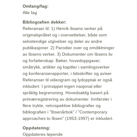
Omfang/fag:
Alle fag
Bibliografien dekker:
Referanser til: 1) Henrik Ibsens verker på
originalspråket og i oversettelser, både som
selvstendige utgivelser og deler av andre
publikasjoner. 2) Parodier over og omdiktninger
av Ibsens verker. 3) Dokumenter om Ibsens liv
og forfatterskap: Bøker, hovedoppgaver,
småtrykk, artikler og kapitler i samlingsverker
og konferanserapporter, i tidsskrifter og aviser.
Referanser til videogram og lydopptak er også
inkludert. I prinsippet ingen nasjonal eller
språklig begrensning. Hovedsaklig basert på
primærregistrering av dokumenter. Innførsler i
flere trykte, retrospektive bibliografier og
bibliografien i "Ibsenårbok" / "Contemporary
approaches to Ibsen" (1953-1997) er inkludert.
Oppdatering:
Oppdateres løpende