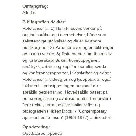
Omfang/fag:
Alle fag
Bibliografien dekker:
Referanser til: 1) Henrik Ibsens verker på
originalspråket og i oversettelser, både som
selvstendige utgivelser og deler av andre
publikasjoner. 2) Parodier over og omdiktninger
av Ibsens verker. 3) Dokumenter om Ibsens liv
og forfatterskap: Bøker, hovedoppgaver,
småtrykk, artikler og kapitler i samlingsverker
og konferanserapporter, i tidsskrifter og aviser.
Referanser til videogram og lydopptak er også
inkludert. I prinsippet ingen nasjonal eller
språklig begrensning. Hovedsaklig basert på
primærregistrering av dokumenter. Innførsler i
flere trykte, retrospektive bibliografier og
bibliografien i "Ibsenårbok" / "Contemporary
approaches to Ibsen" (1953-1997) er inkludert.
Oppdatering:
Oppdateres løpende