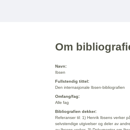
Om bibliograf
Navn:
Ibsen
Fullstendig tittel:
Den internasjonale Ibsen-bibliografien
Omfang/fag:
Alle fag
Bibliografien dekker:
Referanser til: 1) Henrik Ibsens verker p
selvstendige utgivelser og deler av andr
av Ibsens verker. 3) Dokumenter om Ibse