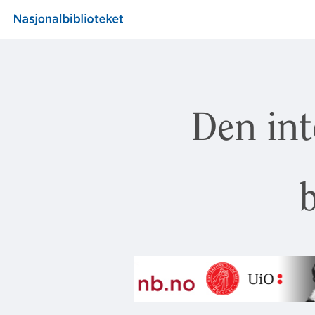
Den int
b