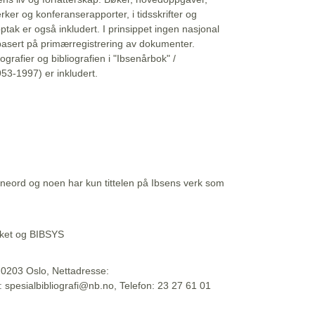
erker og konferanserapporter, i tidsskrifter og
ptak er også inkludert. I prinsippet ingen nasjonal
basert på primærregistrering av dokumenter.
liografier og bibliografien i "Ibsenårbok" /
53-1997) er inkludert.
eord og noen har kun tittelen på Ibsens verk som
teket og BIBSYS
, 0203 Oslo, Nettadresse:
t: spesialbibliografi@nb.no, Telefon: 23 27 61 01
 09:45:34