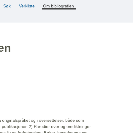
Søk
Verkliste
Om bibliografien
ien
å originalspråket og i oversettelser, både som
e publikasjoner. 2) Parodier over og omdiktninger
ns liv og forfatterskap: Bøker, hovedoppgaver,