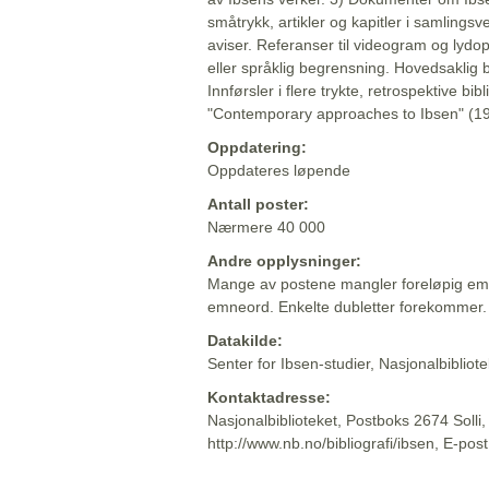
småtrykk, artikler og kapitler i samlingsv
aviser. Referanser til videogram og lydop
eller språklig begrensning. Hovedsaklig 
Innførsler i flere trykte, retrospektive bib
"Contemporary approaches to Ibsen" (19
Oppdatering:
Oppdateres løpende
Antall poster:
Nærmere 40 000
Andre opplysninger:
Mange av postene mangler foreløpig emn
emneord. Enkelte dubletter forekommer.
Datakilde:
Senter for Ibsen-studier, Nasjonalbiblio
Kontaktadresse:
Nasjonalbiblioteket, Postboks 2674 Solli
http://www.nb.no/bibliografi/ibsen, E-pos
Beskrivelsen sist oppdatert: 2022-06-20