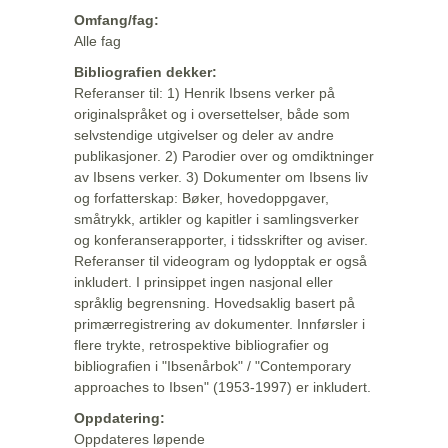
Omfang/fag:
Alle fag
Bibliografien dekker:
Referanser til: 1) Henrik Ibsens verker på
originalspråket og i oversettelser, både som
selvstendige utgivelser og deler av andre
publikasjoner. 2) Parodier over og omdiktninger
av Ibsens verker. 3) Dokumenter om Ibsens liv
og forfatterskap: Bøker, hovedoppgaver,
småtrykk, artikler og kapitler i samlingsverker
og konferanserapporter, i tidsskrifter og aviser.
Referanser til videogram og lydopptak er også
inkludert. I prinsippet ingen nasjonal eller
språklig begrensning. Hovedsaklig basert på
primærregistrering av dokumenter. Innførsler i
flere trykte, retrospektive bibliografier og
bibliografien i "Ibsenårbok" / "Contemporary
approaches to Ibsen" (1953-1997) er inkludert.
Oppdatering:
Oppdateres løpende