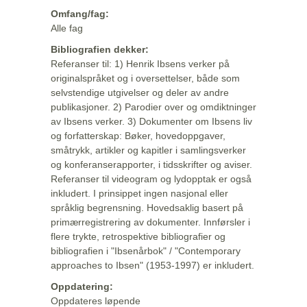
Omfang/fag:
Alle fag
Bibliografien dekker:
Referanser til: 1) Henrik Ibsens verker på
originalspråket og i oversettelser, både som
selvstendige utgivelser og deler av andre
publikasjoner. 2) Parodier over og omdiktninger
av Ibsens verker. 3) Dokumenter om Ibsens liv
og forfatterskap: Bøker, hovedoppgaver,
småtrykk, artikler og kapitler i samlingsverker
og konferanserapporter, i tidsskrifter og aviser.
Referanser til videogram og lydopptak er også
inkludert. I prinsippet ingen nasjonal eller
språklig begrensning. Hovedsaklig basert på
primærregistrering av dokumenter. Innførsler i
flere trykte, retrospektive bibliografier og
bibliografien i "Ibsenårbok" / "Contemporary
approaches to Ibsen" (1953-1997) er inkludert.
Oppdatering:
Oppdateres løpende