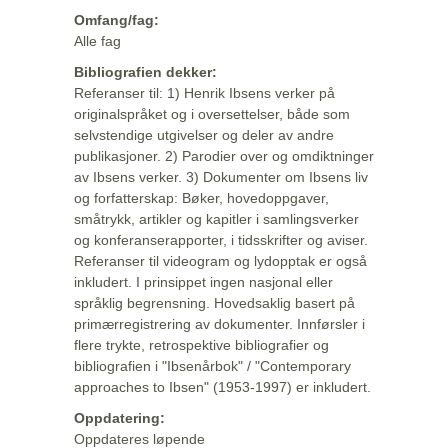
Omfang/fag:
Alle fag
Bibliografien dekker:
Referanser til: 1) Henrik Ibsens verker på
originalspråket og i oversettelser, både som
selvstendige utgivelser og deler av andre
publikasjoner. 2) Parodier over og omdiktninger
av Ibsens verker. 3) Dokumenter om Ibsens liv
og forfatterskap: Bøker, hovedoppgaver,
småtrykk, artikler og kapitler i samlingsverker
og konferanserapporter, i tidsskrifter og aviser.
Referanser til videogram og lydopptak er også
inkludert. I prinsippet ingen nasjonal eller
språklig begrensning. Hovedsaklig basert på
primærregistrering av dokumenter. Innførsler i
flere trykte, retrospektive bibliografier og
bibliografien i "Ibsenårbok" / "Contemporary
approaches to Ibsen" (1953-1997) er inkludert.
Oppdatering:
Oppdateres løpende