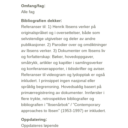
Omfang/fag:
Alle fag
Bibliografien dekker:
Referanser til: 1) Henrik Ibsens verker på
originalspråket og i oversettelser, både som
selvstendige utgivelser og deler av andre
publikasjoner. 2) Parodier over og omdiktninger
av Ibsens verker. 3) Dokumenter om Ibsens liv
og forfatterskap: Bøker, hovedoppgaver,
småtrykk, artikler og kapitler i samlingsverker
og konferanserapporter, i tidsskrifter og aviser.
Referanser til videogram og lydopptak er også
inkludert. I prinsippet ingen nasjonal eller
språklig begrensning. Hovedsaklig basert på
primærregistrering av dokumenter. Innførsler i
flere trykte, retrospektive bibliografier og
bibliografien i "Ibsenårbok" / "Contemporary
approaches to Ibsen" (1953-1997) er inkludert.
Oppdatering:
Oppdateres løpende