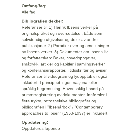
Omfang/fag:
Alle fag
Bibliografien dekker:
Referanser til: 1) Henrik Ibsens verker på
originalspråket og i oversettelser, både som
selvstendige utgivelser og deler av andre
publikasjoner. 2) Parodier over og omdiktninger
av Ibsens verker. 3) Dokumenter om Ibsens liv
og forfatterskap: Bøker, hovedoppgaver,
småtrykk, artikler og kapitler i samlingsverker
og konferanserapporter, i tidsskrifter og aviser.
Referanser til videogram og lydopptak er også
inkludert. I prinsippet ingen nasjonal eller
språklig begrensning. Hovedsaklig basert på
primærregistrering av dokumenter. Innførsler i
flere trykte, retrospektive bibliografier og
bibliografien i "Ibsenårbok" / "Contemporary
approaches to Ibsen" (1953-1997) er inkludert.
Oppdatering:
Oppdateres løpende