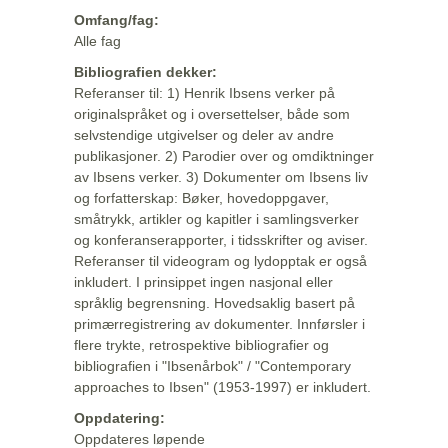
Omfang/fag:
Alle fag
Bibliografien dekker:
Referanser til: 1) Henrik Ibsens verker på
originalspråket og i oversettelser, både som
selvstendige utgivelser og deler av andre
publikasjoner. 2) Parodier over og omdiktninger
av Ibsens verker. 3) Dokumenter om Ibsens liv
og forfatterskap: Bøker, hovedoppgaver,
småtrykk, artikler og kapitler i samlingsverker
og konferanserapporter, i tidsskrifter og aviser.
Referanser til videogram og lydopptak er også
inkludert. I prinsippet ingen nasjonal eller
språklig begrensning. Hovedsaklig basert på
primærregistrering av dokumenter. Innførsler i
flere trykte, retrospektive bibliografier og
bibliografien i "Ibsenårbok" / "Contemporary
approaches to Ibsen" (1953-1997) er inkludert.
Oppdatering:
Oppdateres løpende