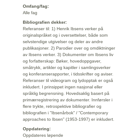
Omfang/fag:
Alle fag
Bibliografien dekker:
Referanser til: 1) Henrik Ibsens verker på
originalspråket og i oversettelser, både som
selvstendige utgivelser og deler av andre
publikasjoner. 2) Parodier over og omdiktninger
av Ibsens verker. 3) Dokumenter om Ibsens liv
og forfatterskap: Bøker, hovedoppgaver,
småtrykk, artikler og kapitler i samlingsverker
og konferanserapporter, i tidsskrifter og aviser.
Referanser til videogram og lydopptak er også
inkludert. I prinsippet ingen nasjonal eller
språklig begrensning. Hovedsaklig basert på
primærregistrering av dokumenter. Innførsler i
flere trykte, retrospektive bibliografier og
bibliografien i "Ibsenårbok" / "Contemporary
approaches to Ibsen" (1953-1997) er inkludert.
Oppdatering:
Oppdateres løpende