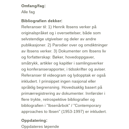
Omfang/fag:
Alle fag
Bibliografien dekker:
Referanser til: 1) Henrik Ibsens verker på
originalspråket og i oversettelser, både som
selvstendige utgivelser og deler av andre
publikasjoner. 2) Parodier over og omdiktninger
av Ibsens verker. 3) Dokumenter om Ibsens liv
og forfatterskap: Bøker, hovedoppgaver,
småtrykk, artikler og kapitler i samlingsverker
og konferanserapporter, i tidsskrifter og aviser.
Referanser til videogram og lydopptak er også
inkludert. I prinsippet ingen nasjonal eller
språklig begrensning. Hovedsaklig basert på
primærregistrering av dokumenter. Innførsler i
flere trykte, retrospektive bibliografier og
bibliografien i "Ibsenårbok" / "Contemporary
approaches to Ibsen" (1953-1997) er inkludert.
Oppdatering:
Oppdateres løpende