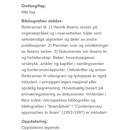
Omfang/fag:
Alle fag
Bibliografien dekker:
Referanser til: 1) Henrik Ibsens verker på
originalspråket og i oversettelser, både som
selvstendige utgivelser og deler av andre
publikasjoner. 2) Parodier over og omdiktninger
av Ibsens verker. 3) Dokumenter om Ibsens liv
og forfatterskap: Bøker, hovedoppgaver,
småtrykk, artikler og kapitler i samlingsverker
og konferanserapporter, i tidsskrifter og aviser.
Referanser til videogram og lydopptak er også
inkludert. I prinsippet ingen nasjonal eller
språklig begrensning. Hovedsaklig basert på
primærregistrering av dokumenter. Innførsler i
flere trykte, retrospektive bibliografier og
bibliografien i "Ibsenårbok" / "Contemporary
approaches to Ibsen" (1953-1997) er inkludert.
Oppdatering:
Oppdateres løpende