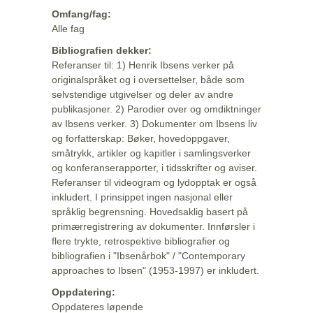
Omfang/fag:
Alle fag
Bibliografien dekker:
Referanser til: 1) Henrik Ibsens verker på
originalspråket og i oversettelser, både som
selvstendige utgivelser og deler av andre
publikasjoner. 2) Parodier over og omdiktninger
av Ibsens verker. 3) Dokumenter om Ibsens liv
og forfatterskap: Bøker, hovedoppgaver,
småtrykk, artikler og kapitler i samlingsverker
og konferanserapporter, i tidsskrifter og aviser.
Referanser til videogram og lydopptak er også
inkludert. I prinsippet ingen nasjonal eller
språklig begrensning. Hovedsaklig basert på
primærregistrering av dokumenter. Innførsler i
flere trykte, retrospektive bibliografier og
bibliografien i "Ibsenårbok" / "Contemporary
approaches to Ibsen" (1953-1997) er inkludert.
Oppdatering:
Oppdateres løpende