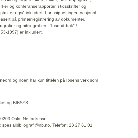
erker og konferanserapporter, i tidsskrifter og
ptak er også inkludert. I prinsippet ingen nasjonal
basert på primærregistrering av dokumenter.
liografier og bibliografien i "Ibsenårbok" /
53-1997) er inkludert.
eord og noen har kun tittelen på Ibsens verk som
teket og BIBSYS
, 0203 Oslo, Nettadresse:
t: spesialbibliografi@nb.no, Telefon: 23 27 61 01
 09:45:34