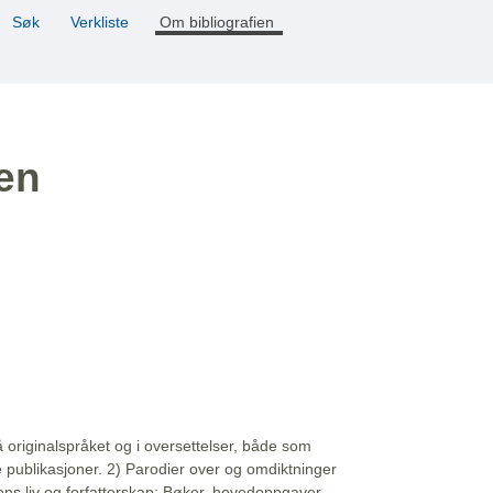
Søk
Verkliste
Om bibliografien
ien
å originalspråket og i oversettelser, både som
e publikasjoner. 2) Parodier over og omdiktninger
ns liv og forfatterskap: Bøker, hovedoppgaver,