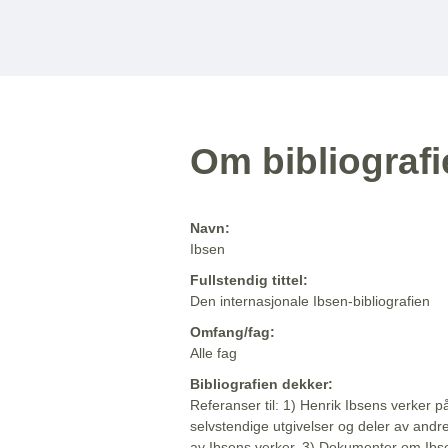
Om bibliograf
Navn:
Ibsen
Fullstendig tittel:
Den internasjonale Ibsen-bibliografien
Omfang/fag:
Alle fag
Bibliografien dekker:
Referanser til: 1) Henrik Ibsens verker p
selvstendige utgivelser og deler av andr
av Ibsens verker. 3) Dokumenter om Ibse