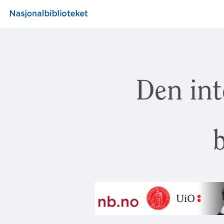
Den int
b