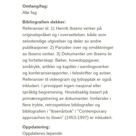
Omfang/fag:
Alle fag
Bibliografien dekker:
Referanser til: 1) Henrik Ibsens verker på
originalspråket og i oversettelser, både som
selvstendige utgivelser og deler av andre
publikasjoner. 2) Parodier over og omdiktninger
av Ibsens verker. 3) Dokumenter om Ibsens liv
og forfatterskap: Bøker, hovedoppgaver,
småtrykk, artikler og kapitler i samlingsverker
og konferanserapporter, i tidsskrifter og aviser.
Referanser til videogram og lydopptak er også
inkludert. I prinsippet ingen nasjonal eller
språklig begrensning. Hovedsaklig basert på
primærregistrering av dokumenter. Innførsler i
flere trykte, retrospektive bibliografier og
bibliografien i "Ibsenårbok" / "Contemporary
approaches to Ibsen" (1953-1997) er inkludert.
Oppdatering:
Oppdateres løpende