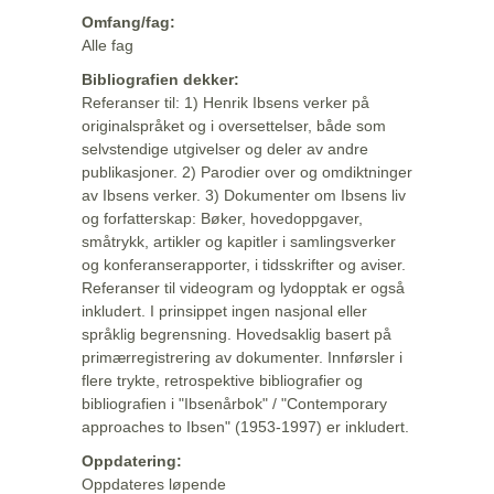
Omfang/fag:
Alle fag
Bibliografien dekker:
Referanser til: 1) Henrik Ibsens verker på
originalspråket og i oversettelser, både som
selvstendige utgivelser og deler av andre
publikasjoner. 2) Parodier over og omdiktninger
av Ibsens verker. 3) Dokumenter om Ibsens liv
og forfatterskap: Bøker, hovedoppgaver,
småtrykk, artikler og kapitler i samlingsverker
og konferanserapporter, i tidsskrifter og aviser.
Referanser til videogram og lydopptak er også
inkludert. I prinsippet ingen nasjonal eller
språklig begrensning. Hovedsaklig basert på
primærregistrering av dokumenter. Innførsler i
flere trykte, retrospektive bibliografier og
bibliografien i "Ibsenårbok" / "Contemporary
approaches to Ibsen" (1953-1997) er inkludert.
Oppdatering:
Oppdateres løpende