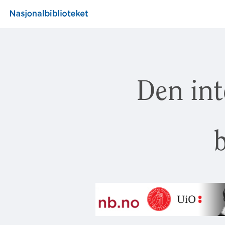
Den int
b