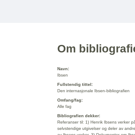
Om bibliograf
Navn:
Ibsen
Fullstendig tittel:
Den internasjonale Ibsen-bibliografien
Omfang/fag:
Alle fag
Bibliografien dekker:
Referanser til: 1) Henrik Ibsens verker p
selvstendige utgivelser og deler av andr
av Ibsens verker. 3) Dokumenter om Ibse