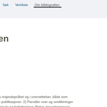
Søk
Verkliste
Om bibliografien
ien
å originalspråket og i oversettelser, både som
e publikasjoner. 2) Parodier over og omdiktninger
ns liv og forfatterskap: Bøker, hovedoppgaver,