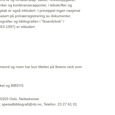
erker og konferanserapporter, i tidsskrifter og
ptak er også inkludert. I prinsippet ingen nasjonal
basert på primærregistrering av dokumenter.
liografier og bibliografien i "Ibsenårbok" /
53-1997) er inkludert.
eord og noen har kun tittelen på Ibsens verk som
teket og BIBSYS
, 0203 Oslo, Nettadresse:
t: spesialbibliografi@nb.no, Telefon: 23 27 61 01
 09:45:34