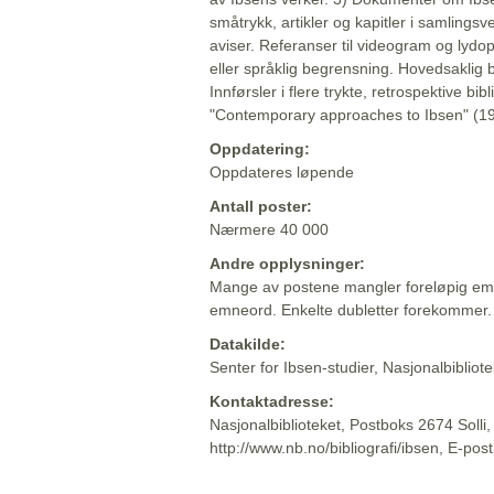
småtrykk, artikler og kapitler i samlingsv
aviser. Referanser til videogram og lydop
eller språklig begrensning. Hovedsaklig 
Innførsler i flere trykte, retrospektive bib
"Contemporary approaches to Ibsen" (19
Oppdatering:
Oppdateres løpende
Antall poster:
Nærmere 40 000
Andre opplysninger:
Mange av postene mangler foreløpig emn
emneord. Enkelte dubletter forekommer.
Datakilde:
Senter for Ibsen-studier, Nasjonalbiblio
Kontaktadresse:
Nasjonalbiblioteket, Postboks 2674 Solli
http://www.nb.no/bibliografi/ibsen, E-pos
Beskrivelsen sist oppdatert: 2022-06-20