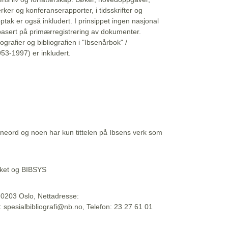
erker og konferanserapporter, i tidsskrifter og
ptak er også inkludert. I prinsippet ingen nasjonal
basert på primærregistrering av dokumenter.
liografier og bibliografien i "Ibsenårbok" /
53-1997) er inkludert.
eord og noen har kun tittelen på Ibsens verk som
teket og BIBSYS
, 0203 Oslo, Nettadresse:
t: spesialbibliografi@nb.no, Telefon: 23 27 61 01
 09:45:34