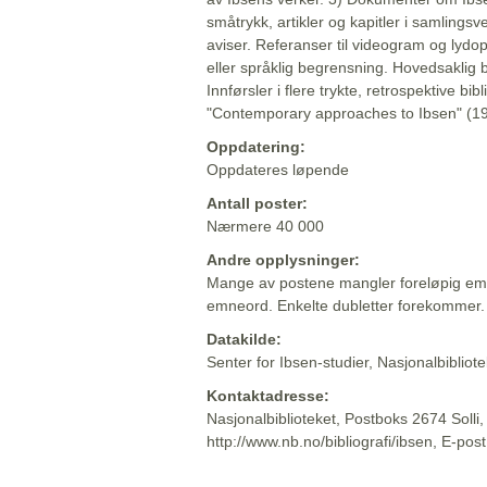
småtrykk, artikler og kapitler i samlingsv
aviser. Referanser til videogram og lydop
eller språklig begrensning. Hovedsaklig 
Innførsler i flere trykte, retrospektive bib
"Contemporary approaches to Ibsen" (19
Oppdatering:
Oppdateres løpende
Antall poster:
Nærmere 40 000
Andre opplysninger:
Mange av postene mangler foreløpig emn
emneord. Enkelte dubletter forekommer.
Datakilde:
Senter for Ibsen-studier, Nasjonalbiblio
Kontaktadresse:
Nasjonalbiblioteket, Postboks 2674 Solli
http://www.nb.no/bibliografi/ibsen, E-pos
Beskrivelsen sist oppdatert: 2022-06-20