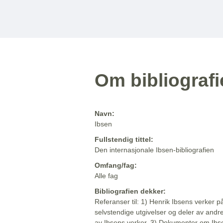
Om bibliograf
Navn:
Ibsen
Fullstendig tittel:
Den internasjonale Ibsen-bibliografien
Omfang/fag:
Alle fag
Bibliografien dekker:
Referanser til: 1) Henrik Ibsens verker p
selvstendige utgivelser og deler av andr
av Ibsens verker. 3) Dokumenter om Ibse