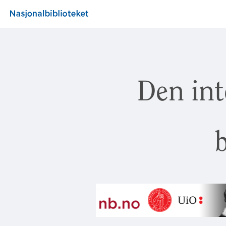
Den int
b