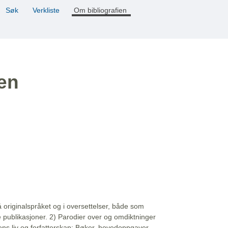
Søk
Verkliste
Om bibliografien
ien
å originalspråket og i oversettelser, både som
e publikasjoner. 2) Parodier over og omdiktninger
ns liv og forfatterskap: Bøker, hovedoppgaver,