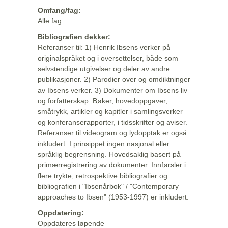
Omfang/fag:
Alle fag
Bibliografien dekker:
Referanser til: 1) Henrik Ibsens verker på
originalspråket og i oversettelser, både som
selvstendige utgivelser og deler av andre
publikasjoner. 2) Parodier over og omdiktninger
av Ibsens verker. 3) Dokumenter om Ibsens liv
og forfatterskap: Bøker, hovedoppgaver,
småtrykk, artikler og kapitler i samlingsverker
og konferanserapporter, i tidsskrifter og aviser.
Referanser til videogram og lydopptak er også
inkludert. I prinsippet ingen nasjonal eller
språklig begrensning. Hovedsaklig basert på
primærregistrering av dokumenter. Innførsler i
flere trykte, retrospektive bibliografier og
bibliografien i "Ibsenårbok" / "Contemporary
approaches to Ibsen" (1953-1997) er inkludert.
Oppdatering:
Oppdateres løpende