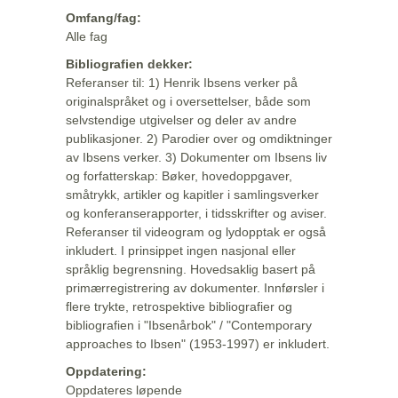
Omfang/fag:
Alle fag
Bibliografien dekker:
Referanser til: 1) Henrik Ibsens verker på
originalspråket og i oversettelser, både som
selvstendige utgivelser og deler av andre
publikasjoner. 2) Parodier over og omdiktninger
av Ibsens verker. 3) Dokumenter om Ibsens liv
og forfatterskap: Bøker, hovedoppgaver,
småtrykk, artikler og kapitler i samlingsverker
og konferanserapporter, i tidsskrifter og aviser.
Referanser til videogram og lydopptak er også
inkludert. I prinsippet ingen nasjonal eller
språklig begrensning. Hovedsaklig basert på
primærregistrering av dokumenter. Innførsler i
flere trykte, retrospektive bibliografier og
bibliografien i "Ibsenårbok" / "Contemporary
approaches to Ibsen" (1953-1997) er inkludert.
Oppdatering:
Oppdateres løpende