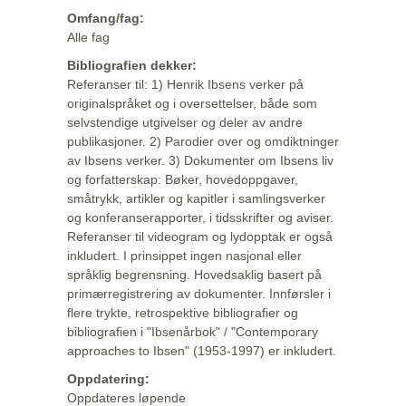
Omfang/fag:
Alle fag
Bibliografien dekker:
Referanser til: 1) Henrik Ibsens verker på
originalspråket og i oversettelser, både som
selvstendige utgivelser og deler av andre
publikasjoner. 2) Parodier over og omdiktninger
av Ibsens verker. 3) Dokumenter om Ibsens liv
og forfatterskap: Bøker, hovedoppgaver,
småtrykk, artikler og kapitler i samlingsverker
og konferanserapporter, i tidsskrifter og aviser.
Referanser til videogram og lydopptak er også
inkludert. I prinsippet ingen nasjonal eller
språklig begrensning. Hovedsaklig basert på
primærregistrering av dokumenter. Innførsler i
flere trykte, retrospektive bibliografier og
bibliografien i "Ibsenårbok" / "Contemporary
approaches to Ibsen" (1953-1997) er inkludert.
Oppdatering:
Oppdateres løpende