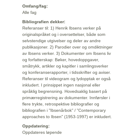
Omfang/fag:
Alle fag
Bibliografien dekker:
Referanser til: 1) Henrik Ibsens verker på
originalspråket og i oversettelser, både som
selvstendige utgivelser og deler av andre
publikasjoner. 2) Parodier over og omdiktninger
av Ibsens verker. 3) Dokumenter om Ibsens liv
og forfatterskap: Bøker, hovedoppgaver,
småtrykk, artikler og kapitler i samlingsverker
og konferanserapporter, i tidsskrifter og aviser.
Referanser til videogram og lydopptak er også
inkludert. I prinsippet ingen nasjonal eller
språklig begrensning. Hovedsaklig basert på
primærregistrering av dokumenter. Innførsler i
flere trykte, retrospektive bibliografier og
bibliografien i "Ibsenårbok" / "Contemporary
approaches to Ibsen" (1953-1997) er inkludert.
Oppdatering:
Oppdateres løpende