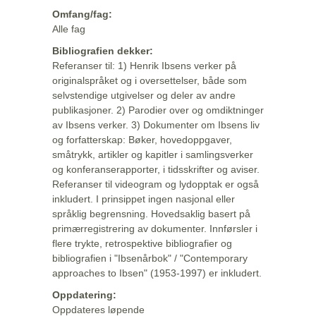
Omfang/fag:
Alle fag
Bibliografien dekker:
Referanser til: 1) Henrik Ibsens verker på
originalspråket og i oversettelser, både som
selvstendige utgivelser og deler av andre
publikasjoner. 2) Parodier over og omdiktninger
av Ibsens verker. 3) Dokumenter om Ibsens liv
og forfatterskap: Bøker, hovedoppgaver,
småtrykk, artikler og kapitler i samlingsverker
og konferanserapporter, i tidsskrifter og aviser.
Referanser til videogram og lydopptak er også
inkludert. I prinsippet ingen nasjonal eller
språklig begrensning. Hovedsaklig basert på
primærregistrering av dokumenter. Innførsler i
flere trykte, retrospektive bibliografier og
bibliografien i "Ibsenårbok" / "Contemporary
approaches to Ibsen" (1953-1997) er inkludert.
Oppdatering:
Oppdateres løpende