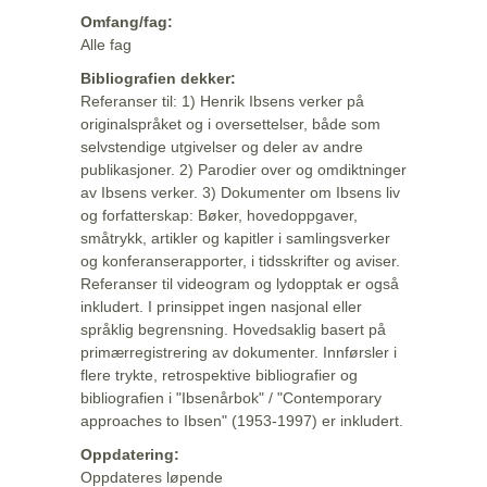
Omfang/fag:
Alle fag
Bibliografien dekker:
Referanser til: 1) Henrik Ibsens verker på
originalspråket og i oversettelser, både som
selvstendige utgivelser og deler av andre
publikasjoner. 2) Parodier over og omdiktninger
av Ibsens verker. 3) Dokumenter om Ibsens liv
og forfatterskap: Bøker, hovedoppgaver,
småtrykk, artikler og kapitler i samlingsverker
og konferanserapporter, i tidsskrifter og aviser.
Referanser til videogram og lydopptak er også
inkludert. I prinsippet ingen nasjonal eller
språklig begrensning. Hovedsaklig basert på
primærregistrering av dokumenter. Innførsler i
flere trykte, retrospektive bibliografier og
bibliografien i "Ibsenårbok" / "Contemporary
approaches to Ibsen" (1953-1997) er inkludert.
Oppdatering:
Oppdateres løpende