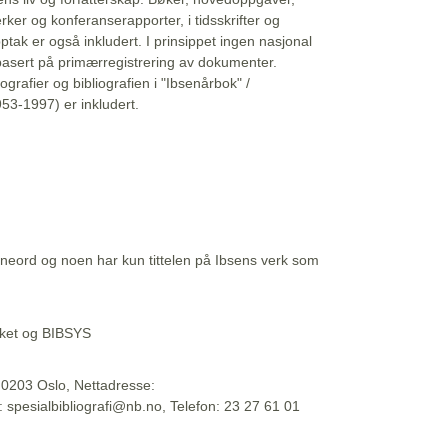
erker og konferanserapporter, i tidsskrifter og
ptak er også inkludert. I prinsippet ingen nasjonal
basert på primærregistrering av dokumenter.
liografier og bibliografien i "Ibsenårbok" /
53-1997) er inkludert.
eord og noen har kun tittelen på Ibsens verk som
teket og BIBSYS
, 0203 Oslo, Nettadresse:
t: spesialbibliografi@nb.no, Telefon: 23 27 61 01
 09:45:34