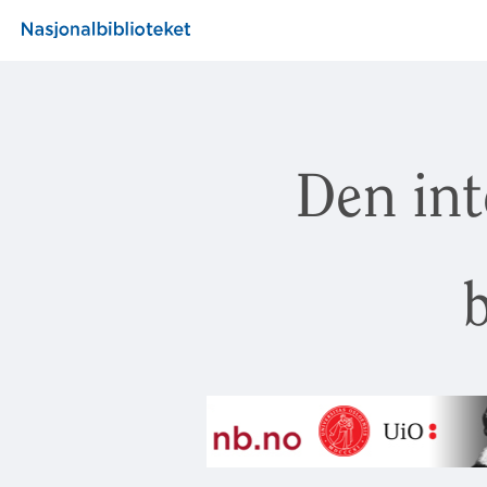
Den int
b