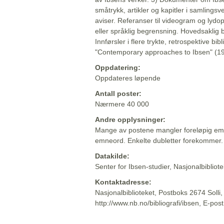
småtrykk, artikler og kapitler i samlingsv
aviser. Referanser til videogram og lydop
eller språklig begrensning. Hovedsaklig 
Innførsler i flere trykte, retrospektive bib
"Contemporary approaches to Ibsen" (19
Oppdatering:
Oppdateres løpende
Antall poster:
Nærmere 40 000
Andre opplysninger:
Mange av postene mangler foreløpig emn
emneord. Enkelte dubletter forekommer.
Datakilde:
Senter for Ibsen-studier, Nasjonalbiblio
Kontaktadresse:
Nasjonalbiblioteket, Postboks 2674 Solli
http://www.nb.no/bibliografi/ibsen, E-pos
Beskrivelsen sist oppdatert: 2022-06-20