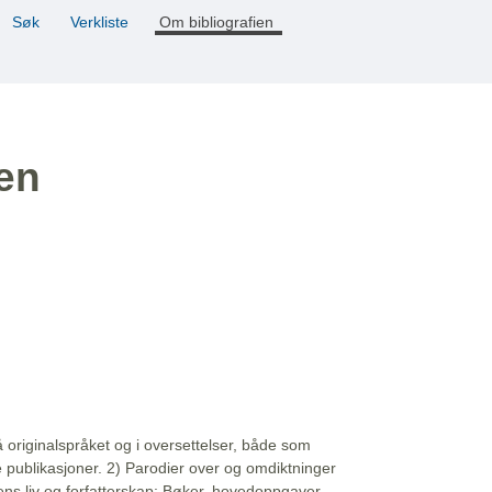
Søk
Verkliste
Om bibliografien
ien
å originalspråket og i oversettelser, både som
e publikasjoner. 2) Parodier over og omdiktninger
ns liv og forfatterskap: Bøker, hovedoppgaver,