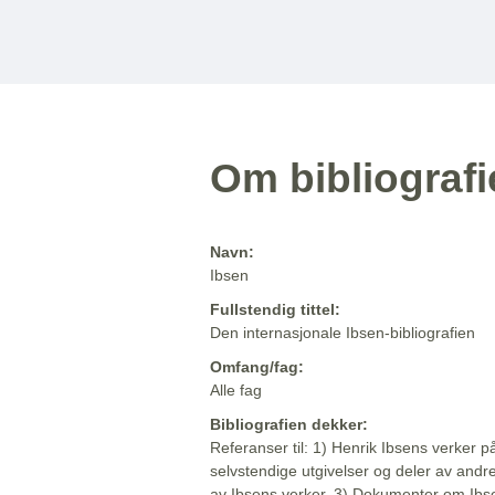
Om bibliograf
Navn:
Ibsen
Fullstendig tittel:
Den internasjonale Ibsen-bibliografien
Omfang/fag:
Alle fag
Bibliografien dekker:
Referanser til: 1) Henrik Ibsens verker p
selvstendige utgivelser og deler av andr
av Ibsens verker. 3) Dokumenter om Ibse