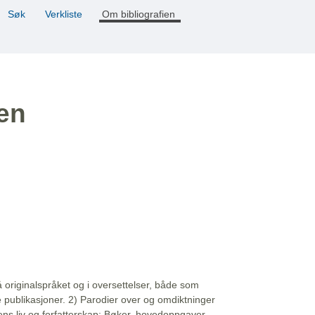
Søk
Verkliste
Om bibliografien
ien
å originalspråket og i oversettelser, både som
e publikasjoner. 2) Parodier over og omdiktninger
ns liv og forfatterskap: Bøker, hovedoppgaver,