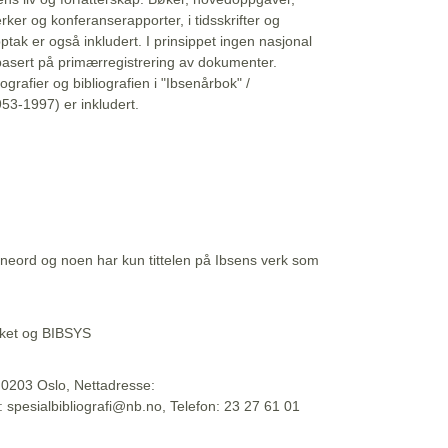
erker og konferanserapporter, i tidsskrifter og
ptak er også inkludert. I prinsippet ingen nasjonal
basert på primærregistrering av dokumenter.
liografier og bibliografien i "Ibsenårbok" /
53-1997) er inkludert.
eord og noen har kun tittelen på Ibsens verk som
teket og BIBSYS
, 0203 Oslo, Nettadresse:
t: spesialbibliografi@nb.no, Telefon: 23 27 61 01
 09:45:34