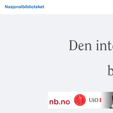
Den int
b