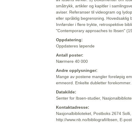
småtrykk, artikler og kapitler i samlingsv
aviser. Referanser til videogram og lydop
eller språklig begrensning. Hovedsaklig 
Innførsler i flere trykte, retrospektive bib
"Contemporary approaches to Ibsen" (19
Oppdatering:
Oppdateres løpende
Antall poster:
Nærmere 40 000
Andre opplysninger:
Mange av postene mangler foreløpig emn
emneord. Enkelte dubletter forekommer.
Datakilde:
Senter for Ibsen-studier, Nasjonalbiblio
Kontaktadresse:
Nasjonalbiblioteket, Postboks 2674 Solli
http://www.nb.no/bibliografi/ibsen, E-pos
Beskrivelsen sist oppdatert: 2022-06-20