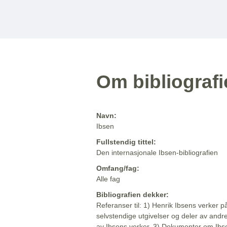
Om bibliograf
Navn:
Ibsen
Fullstendig tittel:
Den internasjonale Ibsen-bibliografien
Omfang/fag:
Alle fag
Bibliografien dekker:
Referanser til: 1) Henrik Ibsens verker p
selvstendige utgivelser og deler av andr
av Ibsens verker. 3) Dokumenter om Ibse