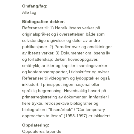
Omfang/fag:
Alle fag
Bibliografien dekker:
Referanser til: 1) Henrik Ibsens verker på
originalspråket og i oversettelser, både som
selvstendige utgivelser og deler av andre
publikasjoner. 2) Parodier over og omdiktninger
av Ibsens verker. 3) Dokumenter om Ibsens liv
og forfatterskap: Bøker, hovedoppgaver,
småtrykk, artikler og kapitler i samlingsverker
og konferanserapporter, i tidsskrifter og aviser.
Referanser til videogram og lydopptak er også
inkludert. I prinsippet ingen nasjonal eller
språklig begrensning. Hovedsaklig basert på
primærregistrering av dokumenter. Innførsler i
flere trykte, retrospektive bibliografier og
bibliografien i "Ibsenårbok" / "Contemporary
approaches to Ibsen" (1953-1997) er inkludert.
Oppdatering:
Oppdateres løpende