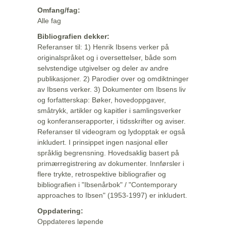
Omfang/fag:
Alle fag
Bibliografien dekker:
Referanser til: 1) Henrik Ibsens verker på
originalspråket og i oversettelser, både som
selvstendige utgivelser og deler av andre
publikasjoner. 2) Parodier over og omdiktninger
av Ibsens verker. 3) Dokumenter om Ibsens liv
og forfatterskap: Bøker, hovedoppgaver,
småtrykk, artikler og kapitler i samlingsverker
og konferanserapporter, i tidsskrifter og aviser.
Referanser til videogram og lydopptak er også
inkludert. I prinsippet ingen nasjonal eller
språklig begrensning. Hovedsaklig basert på
primærregistrering av dokumenter. Innførsler i
flere trykte, retrospektive bibliografier og
bibliografien i "Ibsenårbok" / "Contemporary
approaches to Ibsen" (1953-1997) er inkludert.
Oppdatering:
Oppdateres løpende