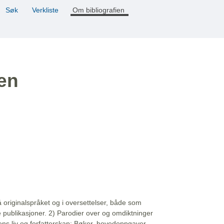
Søk
Verkliste
Om bibliografien
ien
å originalspråket og i oversettelser, både som
e publikasjoner. 2) Parodier over og omdiktninger
ns liv og forfatterskap: Bøker, hovedoppgaver,