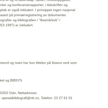
erker og konferanserapporter, i tidsskrifter og
ptak er også inkludert. I prinsippet ingen nasjonal
basert på primærregistrering av dokumenter.
liografier og bibliografien i "Ibsenårbok" /
53-1997) er inkludert.
eord og noen har kun tittelen på Ibsens verk som
teket og BIBSYS
, 0203 Oslo, Nettadresse:
t: spesialbibliografi@nb.no, Telefon: 23 27 61 01
 09:45:34