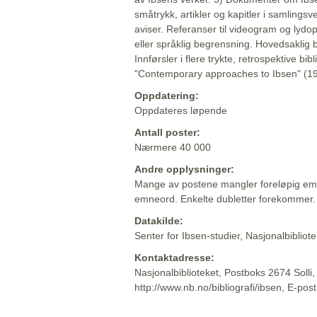
småtrykk, artikler og kapitler i samlingsv
aviser. Referanser til videogram og lydop
eller språklig begrensning. Hovedsaklig 
Innførsler i flere trykte, retrospektive bib
"Contemporary approaches to Ibsen" (19
Oppdatering:
Oppdateres løpende
Antall poster:
Nærmere 40 000
Andre opplysninger:
Mange av postene mangler foreløpig emn
emneord. Enkelte dubletter forekommer.
Datakilde:
Senter for Ibsen-studier, Nasjonalbiblio
Kontaktadresse:
Nasjonalbiblioteket, Postboks 2674 Solli
http://www.nb.no/bibliografi/ibsen, E-pos
Beskrivelsen sist oppdatert: 2022-06-20