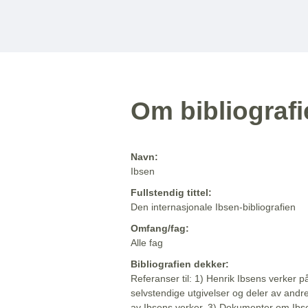
Om bibliograf
Navn:
Ibsen
Fullstendig tittel:
Den internasjonale Ibsen-bibliografien
Omfang/fag:
Alle fag
Bibliografien dekker:
Referanser til: 1) Henrik Ibsens verker p
selvstendige utgivelser og deler av andr
av Ibsens verker. 3) Dokumenter om Ibse