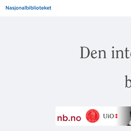
Den int
b