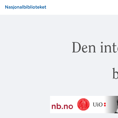
Den int
b