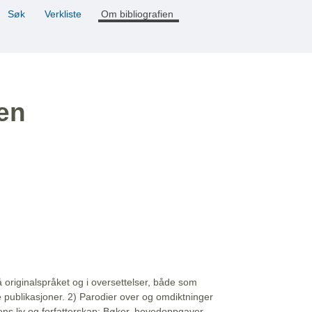
Søk
Verkliste
Om bibliografien
ien
å originalspråket og i oversettelser, både som
e publikasjoner. 2) Parodier over og omdiktninger
ns liv og forfatterskap: Bøker, hovedoppgaver,