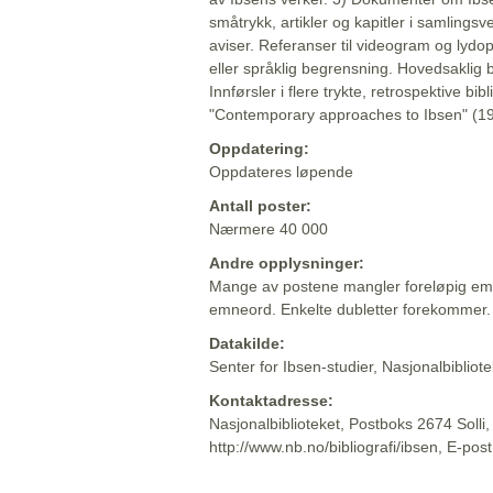
småtrykk, artikler og kapitler i samlingsv
aviser. Referanser til videogram og lydop
eller språklig begrensning. Hovedsaklig 
Innførsler i flere trykte, retrospektive bib
"Contemporary approaches to Ibsen" (19
Oppdatering:
Oppdateres løpende
Antall poster:
Nærmere 40 000
Andre opplysninger:
Mange av postene mangler foreløpig emn
emneord. Enkelte dubletter forekommer.
Datakilde:
Senter for Ibsen-studier, Nasjonalbiblio
Kontaktadresse:
Nasjonalbiblioteket, Postboks 2674 Solli
http://www.nb.no/bibliografi/ibsen, E-pos
Beskrivelsen sist oppdatert: 2022-06-20