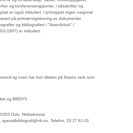
erker og konferanserapporter, i tidsskrifter og
ptak er også inkludert. I prinsippet ingen nasjonal
basert på primærregistrering av dokumenter.
liografier og bibliografien i "Ibsenårbok" /
53-1997) er inkludert.
eord og noen har kun tittelen på Ibsens verk som
teket og BIBSYS
, 0203 Oslo, Nettadresse:
t: spesialbibliografi@nb.no, Telefon: 23 27 61 01
 09:45:34