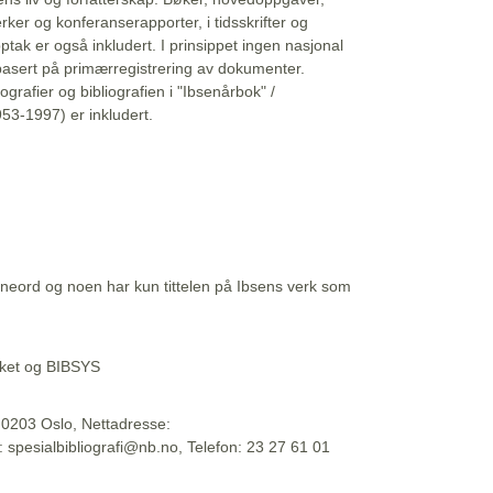
erker og konferanserapporter, i tidsskrifter og
ptak er også inkludert. I prinsippet ingen nasjonal
basert på primærregistrering av dokumenter.
liografier og bibliografien i "Ibsenårbok" /
53-1997) er inkludert.
eord og noen har kun tittelen på Ibsens verk som
teket og BIBSYS
, 0203 Oslo, Nettadresse:
t: spesialbibliografi@nb.no, Telefon: 23 27 61 01
 09:45:34