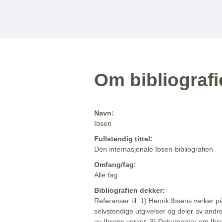
Om bibliograf
Navn:
Ibsen
Fullstendig tittel:
Den internasjonale Ibsen-bibliografien
Omfang/fag:
Alle fag
Bibliografien dekker:
Referanser til: 1) Henrik Ibsens verker p
selvstendige utgivelser og deler av andr
av Ibsens verker. 3) Dokumenter om Ibse