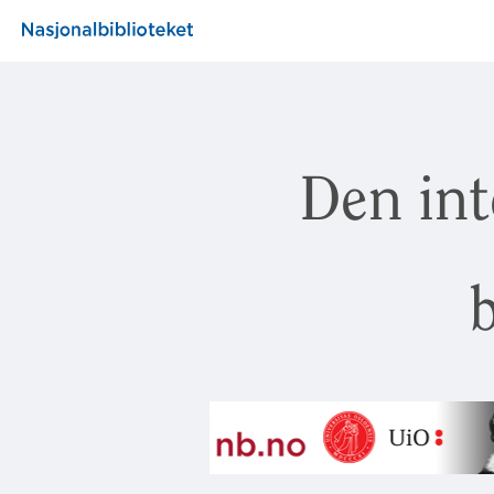
Den int
b