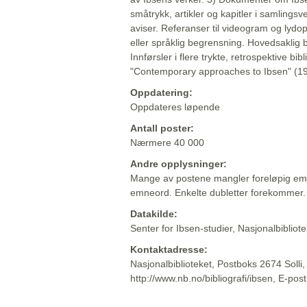
småtrykk, artikler og kapitler i samlingsv
aviser. Referanser til videogram og lydop
eller språklig begrensning. Hovedsaklig 
Innførsler i flere trykte, retrospektive bib
"Contemporary approaches to Ibsen" (19
Oppdatering:
Oppdateres løpende
Antall poster:
Nærmere 40 000
Andre opplysninger:
Mange av postene mangler foreløpig emn
emneord. Enkelte dubletter forekommer.
Datakilde:
Senter for Ibsen-studier, Nasjonalbiblio
Kontaktadresse:
Nasjonalbiblioteket, Postboks 2674 Solli
http://www.nb.no/bibliografi/ibsen, E-pos
Beskrivelsen sist oppdatert: 2022-06-20