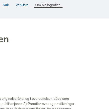
Søk
Verkliste
Om bibliografien
ien
å originalspråket og i oversettelser, både som
e publikasjoner. 2) Parodier over og omdiktninger
ns liv og forfatterskap: Bøker, hovedoppgaver,