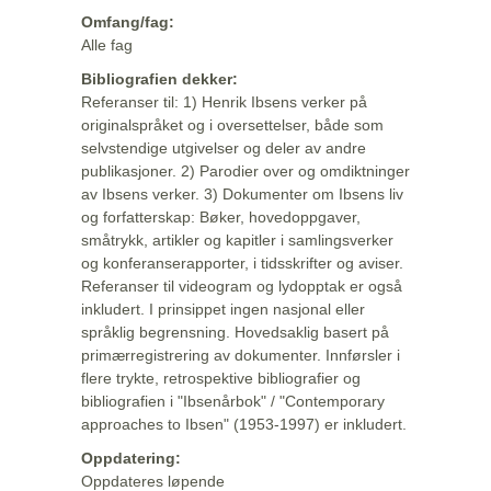
Omfang/fag:
Alle fag
Bibliografien dekker:
Referanser til: 1) Henrik Ibsens verker på
originalspråket og i oversettelser, både som
selvstendige utgivelser og deler av andre
publikasjoner. 2) Parodier over og omdiktninger
av Ibsens verker. 3) Dokumenter om Ibsens liv
og forfatterskap: Bøker, hovedoppgaver,
småtrykk, artikler og kapitler i samlingsverker
og konferanserapporter, i tidsskrifter og aviser.
Referanser til videogram og lydopptak er også
inkludert. I prinsippet ingen nasjonal eller
språklig begrensning. Hovedsaklig basert på
primærregistrering av dokumenter. Innførsler i
flere trykte, retrospektive bibliografier og
bibliografien i "Ibsenårbok" / "Contemporary
approaches to Ibsen" (1953-1997) er inkludert.
Oppdatering:
Oppdateres løpende