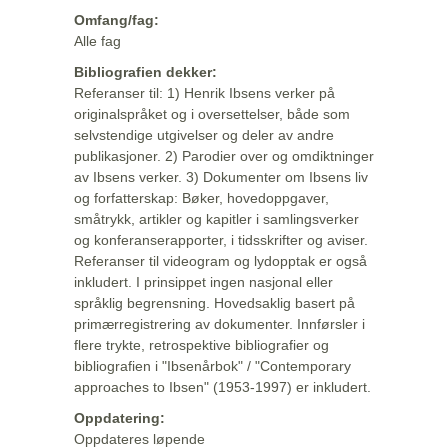
Omfang/fag:
Alle fag
Bibliografien dekker:
Referanser til: 1) Henrik Ibsens verker på
originalspråket og i oversettelser, både som
selvstendige utgivelser og deler av andre
publikasjoner. 2) Parodier over og omdiktninger
av Ibsens verker. 3) Dokumenter om Ibsens liv
og forfatterskap: Bøker, hovedoppgaver,
småtrykk, artikler og kapitler i samlingsverker
og konferanserapporter, i tidsskrifter og aviser.
Referanser til videogram og lydopptak er også
inkludert. I prinsippet ingen nasjonal eller
språklig begrensning. Hovedsaklig basert på
primærregistrering av dokumenter. Innførsler i
flere trykte, retrospektive bibliografier og
bibliografien i "Ibsenårbok" / "Contemporary
approaches to Ibsen" (1953-1997) er inkludert.
Oppdatering:
Oppdateres løpende