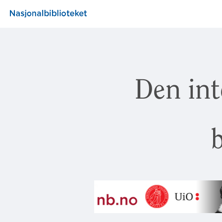
Den int
b