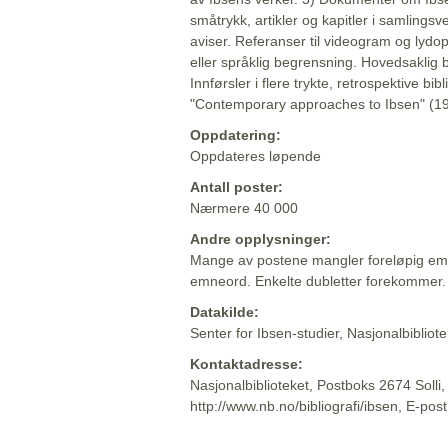
småtrykk, artikler og kapitler i samlingsv
aviser. Referanser til videogram og lydop
eller språklig begrensning. Hovedsaklig 
Innførsler i flere trykte, retrospektive bib
"Contemporary approaches to Ibsen" (19
Oppdatering:
Oppdateres løpende
Antall poster:
Nærmere 40 000
Andre opplysninger:
Mange av postene mangler foreløpig emn
emneord. Enkelte dubletter forekommer.
Datakilde:
Senter for Ibsen-studier, Nasjonalbiblio
Kontaktadresse:
Nasjonalbiblioteket, Postboks 2674 Solli
http://www.nb.no/bibliografi/ibsen, E-pos
Beskrivelsen sist oppdatert: 2022-06-20