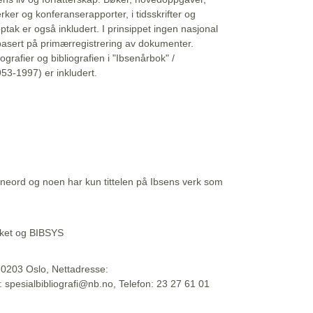
erker og konferanserapporter, i tidsskrifter og
ptak er også inkludert. I prinsippet ingen nasjonal
basert på primærregistrering av dokumenter.
liografier og bibliografien i "Ibsenårbok" /
53-1997) er inkludert.
eord og noen har kun tittelen på Ibsens verk som
teket og BIBSYS
, 0203 Oslo, Nettadresse:
t: spesialbibliografi@nb.no, Telefon: 23 27 61 01
 09:45:34