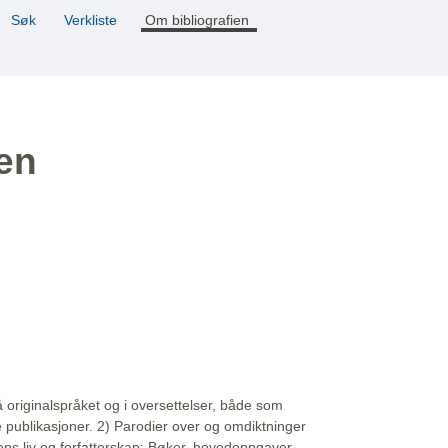
Søk
Verkliste
Om bibliografien
ien
å originalspråket og i oversettelser, både som
e publikasjoner. 2) Parodier over og omdiktninger
ns liv og forfatterskap: Bøker, hovedoppgaver,