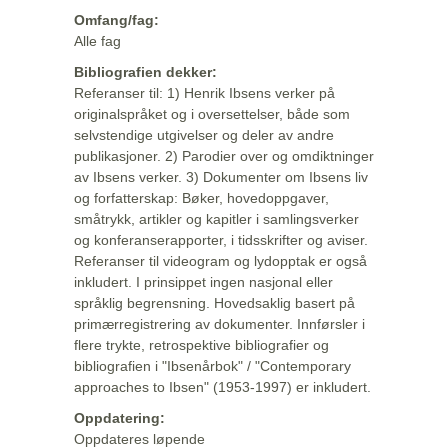
Omfang/fag:
Alle fag
Bibliografien dekker:
Referanser til: 1) Henrik Ibsens verker på
originalspråket og i oversettelser, både som
selvstendige utgivelser og deler av andre
publikasjoner. 2) Parodier over og omdiktninger
av Ibsens verker. 3) Dokumenter om Ibsens liv
og forfatterskap: Bøker, hovedoppgaver,
småtrykk, artikler og kapitler i samlingsverker
og konferanserapporter, i tidsskrifter og aviser.
Referanser til videogram og lydopptak er også
inkludert. I prinsippet ingen nasjonal eller
språklig begrensning. Hovedsaklig basert på
primærregistrering av dokumenter. Innførsler i
flere trykte, retrospektive bibliografier og
bibliografien i "Ibsenårbok" / "Contemporary
approaches to Ibsen" (1953-1997) er inkludert.
Oppdatering:
Oppdateres løpende