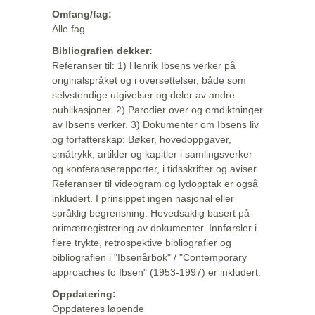
Omfang/fag:
Alle fag
Bibliografien dekker:
Referanser til: 1) Henrik Ibsens verker på
originalspråket og i oversettelser, både som
selvstendige utgivelser og deler av andre
publikasjoner. 2) Parodier over og omdiktninger
av Ibsens verker. 3) Dokumenter om Ibsens liv
og forfatterskap: Bøker, hovedoppgaver,
småtrykk, artikler og kapitler i samlingsverker
og konferanserapporter, i tidsskrifter og aviser.
Referanser til videogram og lydopptak er også
inkludert. I prinsippet ingen nasjonal eller
språklig begrensning. Hovedsaklig basert på
primærregistrering av dokumenter. Innførsler i
flere trykte, retrospektive bibliografier og
bibliografien i "Ibsenårbok" / "Contemporary
approaches to Ibsen" (1953-1997) er inkludert.
Oppdatering:
Oppdateres løpende