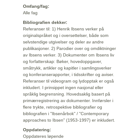
Omfang/fag:
Alle fag
Bibliografien dekker:
Referanser til: 1) Henrik Ibsens verker på
originalspråket og i oversettelser, både som
selvstendige utgivelser og deler av andre
publikasjoner. 2) Parodier over og omdiktninger
av Ibsens verker. 3) Dokumenter om Ibsens liv
og forfatterskap: Bøker, hovedoppgaver,
småtrykk, artikler og kapitler i samlingsverker
og konferanserapporter, i tidsskrifter og aviser.
Referanser til videogram og lydopptak er også
inkludert. I prinsippet ingen nasjonal eller
språklig begrensning. Hovedsaklig basert på
primærregistrering av dokumenter. Innførsler i
flere trykte, retrospektive bibliografier og
bibliografien i "Ibsenårbok" / "Contemporary
approaches to Ibsen" (1953-1997) er inkludert.
Oppdatering:
Oppdateres løpende