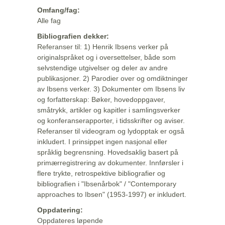
Omfang/fag:
Alle fag
Bibliografien dekker:
Referanser til: 1) Henrik Ibsens verker på
originalspråket og i oversettelser, både som
selvstendige utgivelser og deler av andre
publikasjoner. 2) Parodier over og omdiktninger
av Ibsens verker. 3) Dokumenter om Ibsens liv
og forfatterskap: Bøker, hovedoppgaver,
småtrykk, artikler og kapitler i samlingsverker
og konferanserapporter, i tidsskrifter og aviser.
Referanser til videogram og lydopptak er også
inkludert. I prinsippet ingen nasjonal eller
språklig begrensning. Hovedsaklig basert på
primærregistrering av dokumenter. Innførsler i
flere trykte, retrospektive bibliografier og
bibliografien i "Ibsenårbok" / "Contemporary
approaches to Ibsen" (1953-1997) er inkludert.
Oppdatering:
Oppdateres løpende