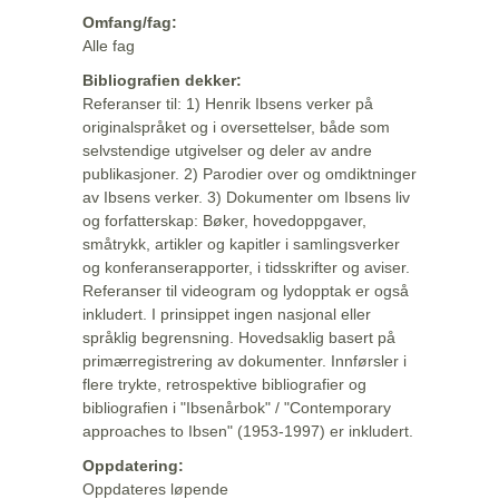
Omfang/fag:
Alle fag
Bibliografien dekker:
Referanser til: 1) Henrik Ibsens verker på
originalspråket og i oversettelser, både som
selvstendige utgivelser og deler av andre
publikasjoner. 2) Parodier over og omdiktninger
av Ibsens verker. 3) Dokumenter om Ibsens liv
og forfatterskap: Bøker, hovedoppgaver,
småtrykk, artikler og kapitler i samlingsverker
og konferanserapporter, i tidsskrifter og aviser.
Referanser til videogram og lydopptak er også
inkludert. I prinsippet ingen nasjonal eller
språklig begrensning. Hovedsaklig basert på
primærregistrering av dokumenter. Innførsler i
flere trykte, retrospektive bibliografier og
bibliografien i "Ibsenårbok" / "Contemporary
approaches to Ibsen" (1953-1997) er inkludert.
Oppdatering:
Oppdateres løpende