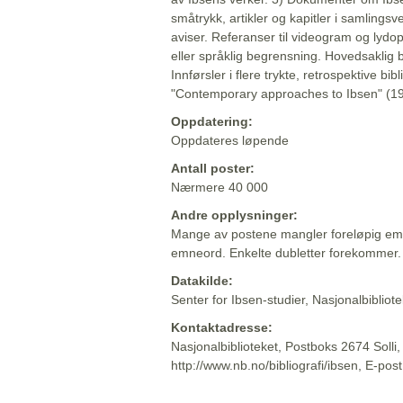
småtrykk, artikler og kapitler i samlingsv
aviser. Referanser til videogram og lydop
eller språklig begrensning. Hovedsaklig 
Innførsler i flere trykte, retrospektive bib
"Contemporary approaches to Ibsen" (19
Oppdatering:
Oppdateres løpende
Antall poster:
Nærmere 40 000
Andre opplysninger:
Mange av postene mangler foreløpig emn
emneord. Enkelte dubletter forekommer.
Datakilde:
Senter for Ibsen-studier, Nasjonalbiblio
Kontaktadresse:
Nasjonalbiblioteket, Postboks 2674 Solli
http://www.nb.no/bibliografi/ibsen, E-pos
Beskrivelsen sist oppdatert: 2022-06-20