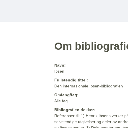
Om bibliograf
Navn:
Ibsen
Fullstendig tittel:
Den internasjonale Ibsen-bibliografien
Omfang/fag:
Alle fag
Bibliografien dekker:
Referanser til: 1) Henrik Ibsens verker p
selvstendige utgivelser og deler av andr
av Ibsens verker. 3) Dokumenter om Ibse