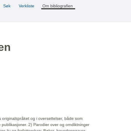
Søk
Verkliste
Om bibliografien
ien
å originalspråket og i oversettelser, både som
e publikasjoner. 2) Parodier over og omdiktninger
ns liv og forfatterskap: Bøker, hovedoppgaver,