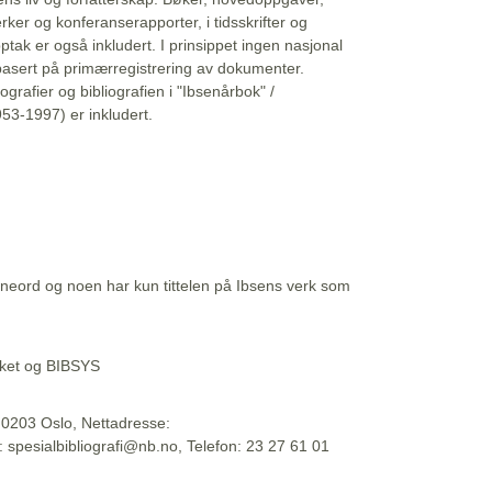
erker og konferanserapporter, i tidsskrifter og
ptak er også inkludert. I prinsippet ingen nasjonal
basert på primærregistrering av dokumenter.
liografier og bibliografien i "Ibsenårbok" /
53-1997) er inkludert.
eord og noen har kun tittelen på Ibsens verk som
teket og BIBSYS
, 0203 Oslo, Nettadresse:
t: spesialbibliografi@nb.no, Telefon: 23 27 61 01
 09:45:34