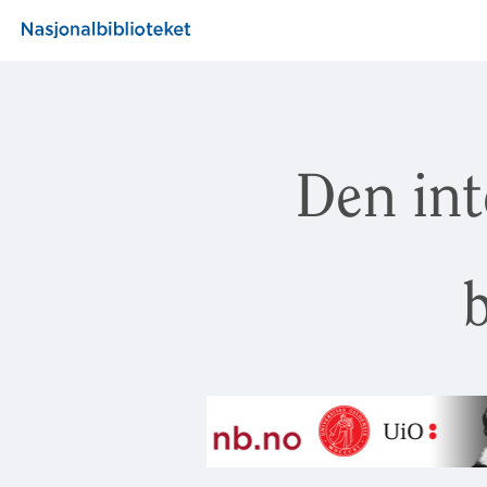
Den int
b