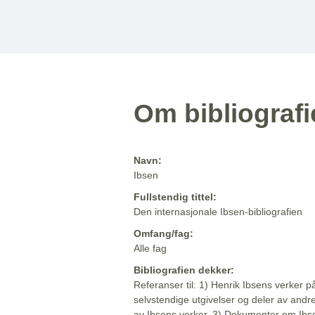
Om bibliograf
Navn:
Ibsen
Fullstendig tittel:
Den internasjonale Ibsen-bibliografien
Omfang/fag:
Alle fag
Bibliografien dekker:
Referanser til: 1) Henrik Ibsens verker p
selvstendige utgivelser og deler av andr
av Ibsens verker. 3) Dokumenter om Ibse