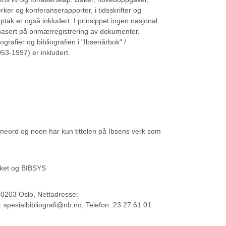
erker og konferanserapporter, i tidsskrifter og
ptak er også inkludert. I prinsippet ingen nasjonal
basert på primærregistrering av dokumenter.
liografier og bibliografien i "Ibsenårbok" /
53-1997) er inkludert.
eord og noen har kun tittelen på Ibsens verk som
teket og BIBSYS
, 0203 Oslo, Nettadresse:
t: spesialbibliografi@nb.no, Telefon: 23 27 61 01
 09:45:34