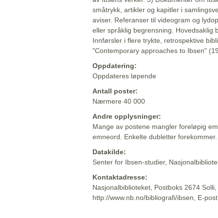
småtrykk, artikler og kapitler i samlingsv
aviser. Referanser til videogram og lydop
eller språklig begrensning. Hovedsaklig 
Innførsler i flere trykte, retrospektive bib
"Contemporary approaches to Ibsen" (19
Oppdatering:
Oppdateres løpende
Antall poster:
Nærmere 40 000
Andre opplysninger:
Mange av postene mangler foreløpig emn
emneord. Enkelte dubletter forekommer.
Datakilde:
Senter for Ibsen-studier, Nasjonalbiblio
Kontaktadresse:
Nasjonalbiblioteket, Postboks 2674 Solli
http://www.nb.no/bibliografi/ibsen, E-pos
Beskrivelsen sist oppdatert: 2022-06-20