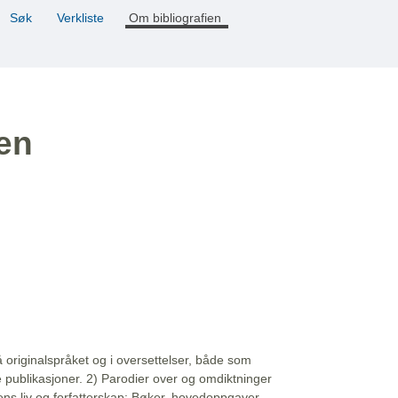
Søk
Verkliste
Om bibliografien
ien
å originalspråket og i oversettelser, både som
e publikasjoner. 2) Parodier over og omdiktninger
ns liv og forfatterskap: Bøker, hovedoppgaver,