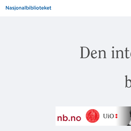
Den int
b