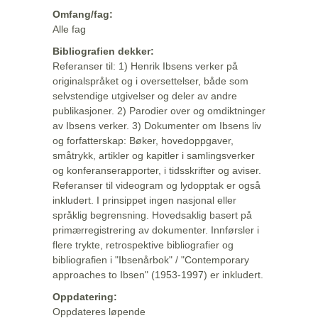
Omfang/fag:
Alle fag
Bibliografien dekker:
Referanser til: 1) Henrik Ibsens verker på
originalspråket og i oversettelser, både som
selvstendige utgivelser og deler av andre
publikasjoner. 2) Parodier over og omdiktninger
av Ibsens verker. 3) Dokumenter om Ibsens liv
og forfatterskap: Bøker, hovedoppgaver,
småtrykk, artikler og kapitler i samlingsverker
og konferanserapporter, i tidsskrifter og aviser.
Referanser til videogram og lydopptak er også
inkludert. I prinsippet ingen nasjonal eller
språklig begrensning. Hovedsaklig basert på
primærregistrering av dokumenter. Innførsler i
flere trykte, retrospektive bibliografier og
bibliografien i "Ibsenårbok" / "Contemporary
approaches to Ibsen" (1953-1997) er inkludert.
Oppdatering:
Oppdateres løpende