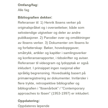
Omfang/fag:
Alle fag
Bibliografien dekker:
Referanser til: 1) Henrik Ibsens verker på
originalspråket og i oversettelser, både som
selvstendige utgivelser og deler av andre
publikasjoner. 2) Parodier over og omdiktninger
av Ibsens verker. 3) Dokumenter om Ibsens liv
og forfatterskap: Bøker, hovedoppgaver,
småtrykk, artikler og kapitler i samlingsverker
og konferanserapporter, i tidsskrifter og aviser.
Referanser til videogram og lydopptak er også
inkludert. I prinsippet ingen nasjonal eller
språklig begrensning. Hovedsaklig basert på
primærregistrering av dokumenter. Innførsler i
flere trykte, retrospektive bibliografier og
bibliografien i "Ibsenårbok" / "Contemporary
approaches to Ibsen" (1953-1997) er inkludert.
Oppdatering:
Oppdateres løpende