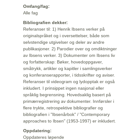
Omfang/fag:
Alle fag
Bibliografien dekker:
Referanser til: 1) Henrik Ibsens verker på
originalspråket og i oversettelser, både som
selvstendige utgivelser og deler av andre
publikasjoner. 2) Parodier over og omdiktninger
av Ibsens verker. 3) Dokumenter om Ibsens liv
og forfatterskap: Bøker, hovedoppgaver,
småtrykk, artikler og kapitler i samlingsverker
og konferanserapporter, i tidsskrifter og aviser.
Referanser til videogram og lydopptak er også
inkludert. I prinsippet ingen nasjonal eller
språklig begrensning. Hovedsaklig basert på
primærregistrering av dokumenter. Innførsler i
flere trykte, retrospektive bibliografier og
bibliografien i "Ibsenårbok" / "Contemporary
approaches to Ibsen" (1953-1997) er inkludert.
Oppdatering:
Oppdateres løpende