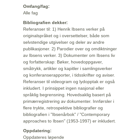
Omfang/fag:
Alle fag
Bibliografien dekker:
Referanser til: 1) Henrik Ibsens verker på
originalspråket og i oversettelser, både som
selvstendige utgivelser og deler av andre
publikasjoner. 2) Parodier over og omdiktninger
av Ibsens verker. 3) Dokumenter om Ibsens liv
og forfatterskap: Bøker, hovedoppgaver,
småtrykk, artikler og kapitler i samlingsverker
og konferanserapporter, i tidsskrifter og aviser.
Referanser til videogram og lydopptak er også
inkludert. I prinsippet ingen nasjonal eller
språklig begrensning. Hovedsaklig basert på
primærregistrering av dokumenter. Innførsler i
flere trykte, retrospektive bibliografier og
bibliografien i "Ibsenårbok" / "Contemporary
approaches to Ibsen" (1953-1997) er inkludert.
Oppdatering:
Oppdateres løpende